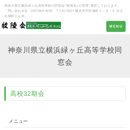
神奈川県立横浜緑ヶ丘高等学校の同窓会｢牧陵会｣が管理･運営しております。
「問い合わせ先：045-664-9020 〒231-0027 横浜市中区扇町３－８－６ 日之
出扇町ビル内」
Toggle
MENU
navigation
神奈川県立横浜緑ヶ丘高等学校同
窓会
高校32期会
メニュー